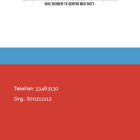
Telefon:
33483130
Org.:
870211112