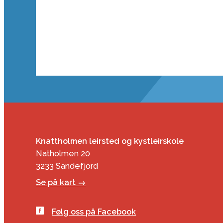
Knattholmen leirsted og kystleirskole
Natholmen 20
3233 Sandefjord
Se på kart →
Følg oss på Facebook