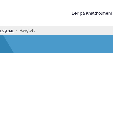
Leir på Knattholmen!
r og hus
›
Havgløtt