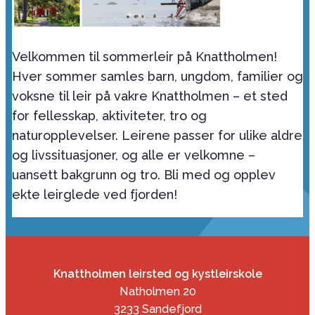
Velkommen til sommerleir på Knattholmen!
Hver sommer samles barn, ungdom, familier og
voksne til leir på vakre Knattholmen – et sted
for fellesskap, aktiviteter, tro og
naturopplevelser. Leirene passer for ulike aldre
og livssituasjoner, og alle er velkomne –
uansett bakgrunn og tro. Bli med og opplev
ekte leirglede ved fjorden!
Knattholmen leirsted og kystleirskole
Natholmen 20
3233 Sandefjord