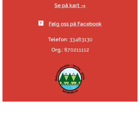
Se på kart →
Følg oss på Facebook
Telefon:
33483130
Org.:
870211112