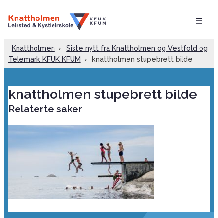
☰
Knattholmen
›
Siste nytt fra Knattholmen og Vestfold og
Telemark KFUK KFUM
›
knattholmen stupebrett bilde
knattholmen stupebrett bilde
Relaterte saker