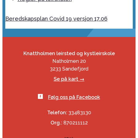
Beredskapsplan Covid 19 versjon 17.06
Knattholmen leirsted og kystleirskole
Natholmen 20
3233 Sandefjord
Se på kart →
Følg oss på Facebook
Telefon:
33483130
Org.:
870211112