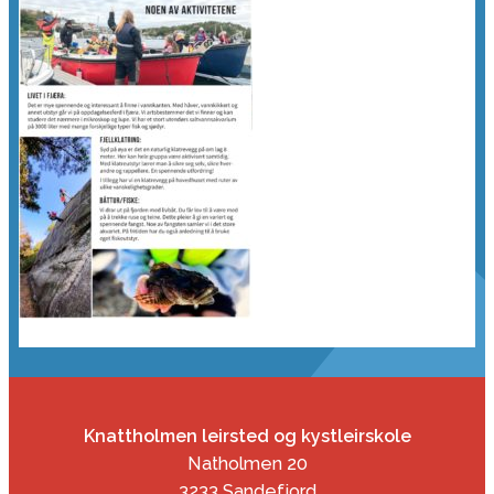
Knattholmen leirsted og kystleirskole
Natholmen 20
3233 Sandefjord