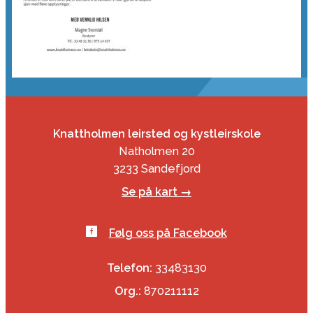
Knattholmen leirsted og kystleirskole
Natholmen 20
3233 Sandefjord
Se på kart →
Følg oss på Facebook
Telefon:
33483130
Org.:
870211112