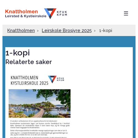
☰
Knattholmen
›
Leirskole Brosjyre 2025
›
1-kopi
1-kopi
Relaterte saker